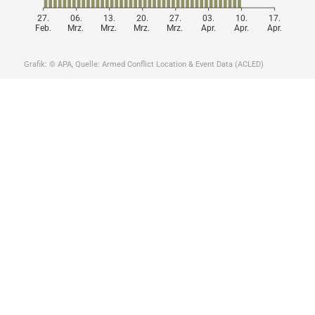
27.
06.
13.
20.
27.
03.
10.
17.
Feb.
Mrz.
Mrz.
Mrz.
Mrz.
Apr.
Apr.
Apr.
Grafik: © APA, Quelle: Armed Conflict Location & Event Data (ACLED)