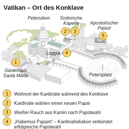
Vatikan – Ort des Konklave
Petersdom
Sixtinische
Apostolischer
Kapelle
Palast
2
3
5
4
Loggia
1
Gästehaus
Petersplatz
Santa Marta
1
Wohnort der Kardinäle während des Konklave
2
Kardinäle wählen einen neuen Papst
3
Weißer Rauch aus Kamin nach Papstwahl
„Habemus Papam“ – Kardinalsdiakon verkündet
4
erfolgreiche Papstwahl