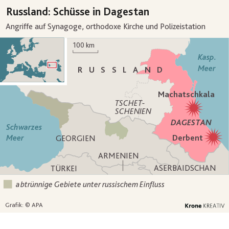
Russland: Schüsse in Dagestan
Angriffe auf Synagoge, orthodoxe Kirche und Polizeistation
100
km
Kasp.
Meer
RUSSLAND
Machatschkala
TSCHET-
SCHENIEN
DAGESTAN
Schwarzes
Derbent
Meer
GEORGIEN
ARMENIEN
ASERBAIDSCHAN
TÜRKEI
abtrünnige Gebiete unter russischem Einfluss
Grafik: © APA