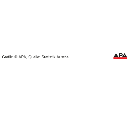
+6,6
Treibstoffe
Inflationsrate
+3,4
Lebensmittel
+2,8
Wohnen, Wasser, Energie
+2,6
Grafik: © APA, Quelle: Statistik Austria