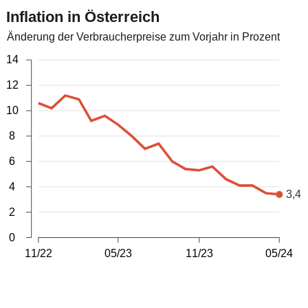
Inflation in Österreich
Änderung der Verbraucherpreise zum Vorjahr in Prozent
14
12
10
8
6
4
3,4
2
0
11/22
05/23
11/23
05/24
Ausgewählte Bereiche Mai 2024
+7,5
Gastronomie, Hotels