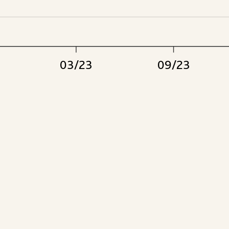
03/23
09/23
lte Bereiche März 2024
ie, Hotels
+4,2
asser, Energie
rate
+4,1
tel
+3,4