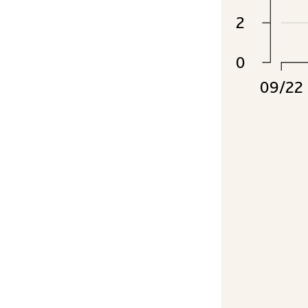
2
0
09/22
Ausgewäh
Gastronom
Wohnen, W
Inflations
Lebensmit