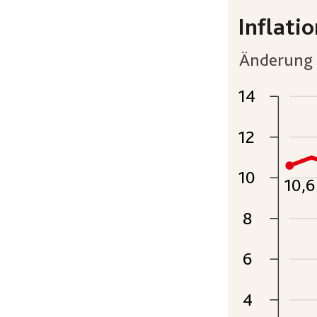
Inflatio
Änderung 
14
12
10
10,6
8
6
4