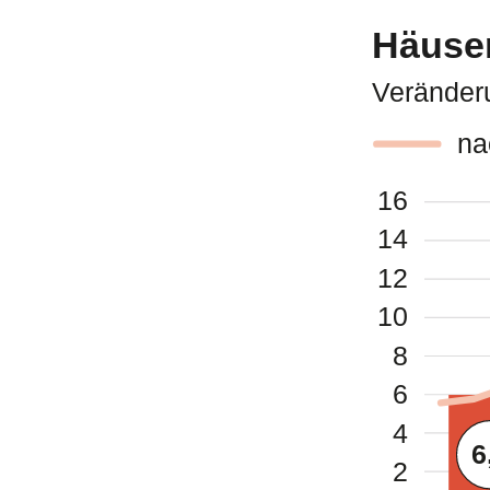
Häuse
Veränder
na
16
14
12
10
8
6
4
6
2