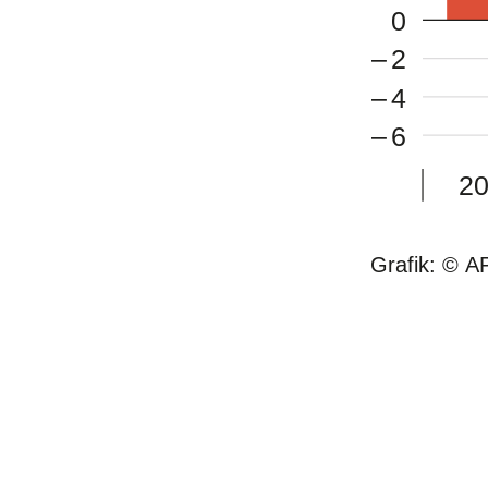
0
–
2
–
4
–
6
2
Grafik: © AP