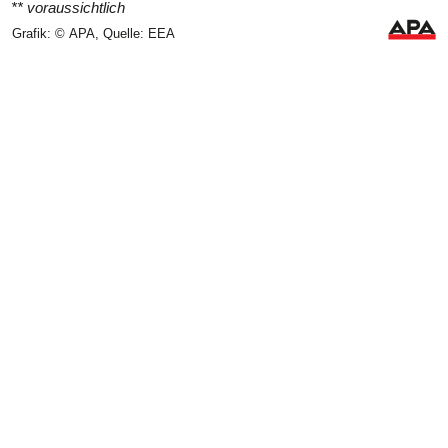
** voraussichtlich
Grafik: © APA, Quelle: EEA
5000
4000
3000
2000
1000