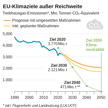
EU-Klimaziele außer Reichweite
Treibhausgas-Emissionen*, Mio.
Tonnen
CO
₂
-Äquivalent
Prognose mit umgesetzten Maßnahmen
inkl. geplanter Maßnahmen
5.000
Ziel 2020
Ziel 2050
3.770
Mio.
t
Klima-
4.000
neutralität
3.000
Ziel 2030
2.000
2.121
Mio.
t
1.000
Ziel 2040
471
Mio.
t **
1990
2000
2010
2020
2030
2040
2050
* inkl. Flugverkehr und Landnutzung (LULUCF)