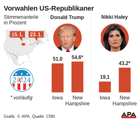
Vorwahlen US-Republikaner
Nikki Haley
Stimmenanteile
Donald Trump
in Prozent
15.
1.
23.
1.
54,6*
51,0
43,2*
19,1
* vorläufig
Iowa
New
Iowa
New
Hampshire
Hampshire
Grafik: © APA, Quelle: CNN