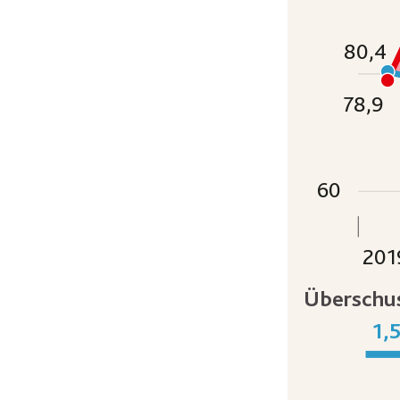
80,4
78,9
60
201
Überschus
1,