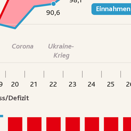
Einnahmen
90,6
Corona
Ukraine-
Krieg
9
20
21
22
23
24
25
2
s/Defizit
5