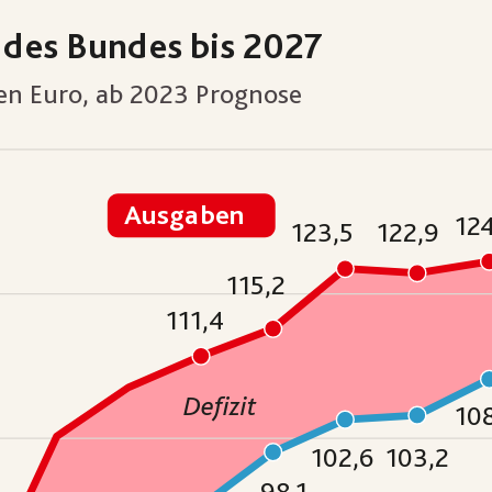
 des Bundes bis 2027
den Euro, ab 2023 Prognose
Ausgaben
124
123,5
122,9
115,2
111,4
Defizit
10
102,6
103,2
98,1