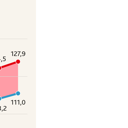
127,9
,5
111,0
8,2