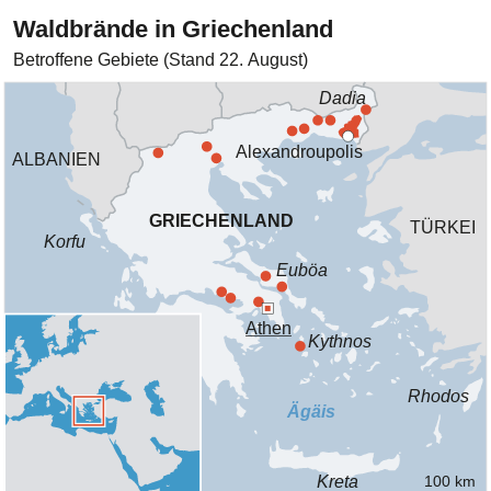
Waldbrände in Griechenland
Betroffene Gebiete (Stand 22. August)
Dadia
Alexandroupolis
ALBANIEN
GRIECHENLAND
TÜRKEI
Korfu
Euböa
Athen
Kythnos
Rhodos
Ägäis
Kreta
100 km