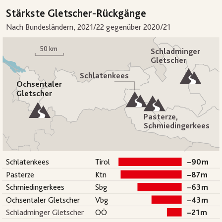
Stärkste Gletscher-Rückgänge
Nach Bundesländern, 2021/22 gegenüber 2020/21
50 km
Schladminger
Gletscher
Schlatenkees
Ochsentaler
Gletscher
Pasterze,
Schmiedingerkees
Schlatenkees
Tirol
–
90
m
Pasterze
Ktn
–
87
m
Schmiedingerkees
Sbg
–
63
m
Ochsentaler Gletscher
Vbg
–
43
m
Schladminger Gletscher
OÖ
–
21
m