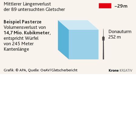
Mittlerer Längenverlust
–
29
m
der 89 untersuchten Gletscher
Beispiel Pasterze
Volumensverlust von
Donauturm
14,7 Mio. Kubikmeter
,
252 m
entspricht Würfel
von 245 Meter
Kantenlänge
Grafik: © APA, Quelle: OeAV/Gletscherbericht
Schnitt der Jahre von
–
15
m
2000/01 bis 2020/21